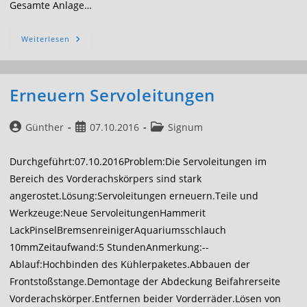
Gesamte Anlage…
Ölwannendichtung
Weiterlesen
Erneuern
Erneuern Servoleitungen
Beitrags-
Beitrag
Beitrags-
Günther
07.10.2016
Signum
Autor:
veröffentlicht:
Kategorie:
Durchgeführt:07.10.2016Problem:Die Servoleitungen im
Bereich des Vorderachskörpers sind stark
angerostet.Lösung:Servoleitungen erneuern.Teile und
Werkzeuge:Neue ServoleitungenHammerit
LackPinselBremsenreinigerAquariumsschlauch
10mmZeitaufwand:5 StundenAnmerkung:--
Ablauf:Hochbinden des Kühlerpaketes.Abbauen der
Frontstoßstange.Demontage der Abdeckung Beifahrerseite
Vorderachskörper.Entfernen beider Vorderräder.Lösen von