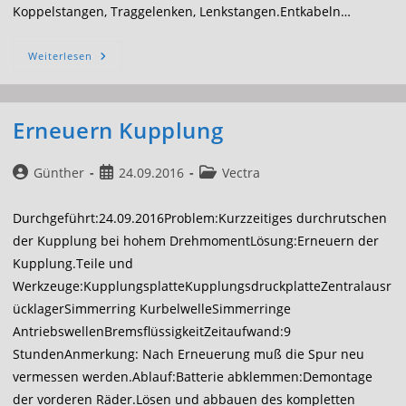
Koppelstangen, Traggelenken, Lenkstangen.Entkabeln…
Erneuern
Weiterlesen
Servoleitungen
Erneuern Kupplung
Beitrags-
Beitrag
Beitrags-
Günther
24.09.2016
Vectra
Autor:
veröffentlicht:
Kategorie:
Durchgeführt:24.09.2016Problem:Kurzzeitiges durchrutschen
der Kupplung bei hohem DrehmomentLösung:Erneuern der
Kupplung.Teile und
Werkzeuge:KupplungsplatteKupplungsdruckplatteZentralausr
ücklagerSimmerring KurbelwelleSimmerringe
AntriebswellenBremsflüssigkeitZeitaufwand:9
StundenAnmerkung: Nach Erneuerung muß die Spur neu
vermessen werden.Ablauf:Batterie abklemmen:Demontage
der vorderen Räder.Lösen und abbauen des kompletten