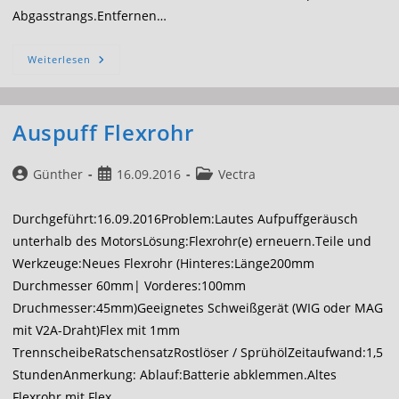
Abgasstrangs.Entfernen…
Erneuern
Weiterlesen
Kupplung
Auspuff Flexrohr
Beitrags-
Beitrag
Beitrags-
Günther
16.09.2016
Vectra
Autor:
veröffentlicht:
Kategorie:
Durchgeführt:16.09.2016Problem:Lautes Aufpuffgeräusch
unterhalb des MotorsLösung:Flexrohr(e) erneuern.Teile und
Werkzeuge:Neues Flexrohr (Hinteres:Länge200mm
Durchmesser 60mm| Vorderes:100mm
Druchmesser:45mm)Geeignetes Schweißgerät (WIG oder MAG
mit V2A-Draht)Flex mit 1mm
TrennscheibeRatschensatzRostlöser / SprühölZeitaufwand:1,5
StundenAnmerkung: Ablauf:Batterie abklemmen.Altes
Flexrohr mit Flex…