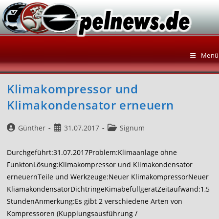
Zum
Inhalt
springen
Menü
Klimakompressor und
Klimakondensator erneuern
Beitrags-
Beitrag
Beitrags-
Günther
31.07.2017
Signum
Autor:
veröffentlicht:
Kategorie:
Durchgeführt:31.07.2017Problem:Klimaanlage ohne
FunktonLösung:Klimakompressor und Klimakondensator
erneuernTeile und Werkzeuge:Neuer KlimakompressorNeuer
KliamakondensatorDichtringeKimabefüllgerätZeitaufwand:1,5
StundenAnmerkung:Es gibt 2 verschiedene Arten von
Kompressoren (Kupplungsausführung /