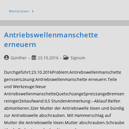
Keilriemen
Weiterlesen
Und
Spannrolle
Erneuern
Antriebswellenmanschette
erneuern
Beitrags-
Beitrag
Beitrags-
Günther
23.10.2016
Signum
Autor:
veröffentlicht:
Kategorie:
Durchgeführt:23.10.2016Problem:Antirebswellenmanschette
gerissenLösung:Antriebswellenmanschette erneuern.Teile
und Werkzeuge:Neue
AntriebswellenmanschetteQuetschzangeSpreizzangeBremsen
reinigerZeitaufwand:0,5 StundenAnmerkung:--Ablauf:Reifen
abmontieren.32er Mutter der Antriebswelle lösen und bündig
zur Antriebswelle abschrauben. Mit Hammerschlag auf
Mutter die Antriebswelle lösen.Mutter abschrauben.Schraube