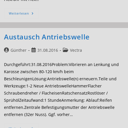
Auspuff
Weiterlesen
Flexrohr
Austausch Antriebswelle
Beitrags-
Beitrag
Beitrags-
Günther
31.08.2016
Vectra
Autor:
veröffentlicht:
Kategorie:
Durchgeführt:31.08.2016Problem:Vibrieren an Lenkung und
Karosse zwischen 80-120 km/h beim
BeschleunigenLösung:Antriebswelle(n) erneuern.Teile und
Werkzeuge:1-2 Neue AntriebswelleHammerFlacher
Schraubendreher / FlacheisenRatschensatzRostlöser /
SprühölZeitaufwand:1 StundeAnmerkung: Ablauf:Reifen
entfernen.Zentrale Befestigungsmutter der Antriebswelle
entfernen (32er Nuss). Ggf. vorher…