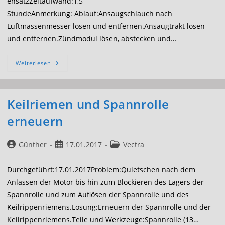
ensatzZeitaufwand:1,5
StundeAnmerkung: Ablauf:Ansaugschlauch nach
Luftmassenmesser lösen und entfernen.Ansaugtrakt lösen
und entfernen.Zündmodul lösen, abstecken und…
Zündkerzen
Weiterlesen
Und
Zündmodul
Erneuert
Keilriemen und Spannrolle
erneuern
Beitrags-
Beitrag
Beitrags-
Günther
17.01.2017
Vectra
Autor:
veröffentlicht:
Kategorie:
Durchgeführt:17.01.2017Problem:Quietschen nach dem
Anlassen der Motor bis hin zum Blockieren des Lagers der
Spannrolle und zum Auflösen der Spannrolle und des
Keilrippenriemens.Lösung:Erneuern der Spannrolle und der
Keilrippenriemens.Teile und Werkzeuge:Spannrolle (13…