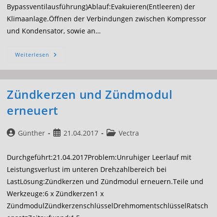
Bypassventilausführung)Ablauf:Evakuieren(Entleeren) der
Klimaanlage.Öffnen der Verbindungen zwischen Kompressor
und Kondensator, sowie an…
Klimakompressor
Weiterlesen
Und
Klimakondensator
Erneuern
Zündkerzen und Zündmodul
erneuert
Beitrags-
Beitrag
Beitrags-
Günther
21.04.2017
Vectra
Autor:
veröffentlicht:
Kategorie:
Durchgeführt:21.04.2017Problem:Unruhiger Leerlauf mit
Leistungsverlust im unteren Drehzahlbereich bei
LastLösung:Zündkerzen und Zündmodul erneuern.Teile und
Werkzeuge:6 x Zündkerzen1 x
ZündmodulZündkerzenschlüsselDrehmomentschlüsselRatsch