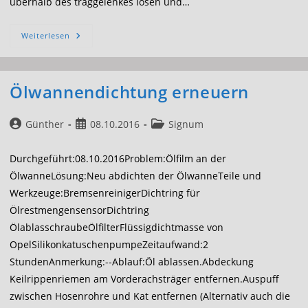
überhalb des traggelenkes lösen und…
Antriebswellenmanschette
Weiterlesen
Erneuern
Ölwannendichtung erneuern
Beitrags-
Beitrag
Beitrags-
Günther
08.10.2016
Signum
Autor:
veröffentlicht:
Kategorie:
Durchgeführt:08.10.2016Problem:Ölfilm an der
ÖlwanneLösung:Neu abdichten der ÖlwanneTeile und
Werkzeuge:BremsenreinigerDichtring für
ÖlrestmengensensorDichtring
ÖlablasschraubeÖlfilterFlüssigdichtmasse von
OpelSilikonkatuschenpumpeZeitaufwand:2
StundenAnmerkung:--Ablauf:Öl ablassen.Abdeckung
Keilrippenriemen am Vorderachsträger entfernen.Auspuff
zwischen Hosenrohre und Kat entfernen (Alternativ auch die