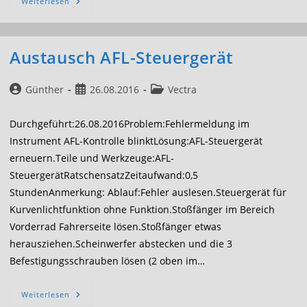
Austausch
Weiterlesen
Antriebswelle
Austausch AFL-Steuergerät
Beitrags-
Beitrag
Beitrags-
Günther
26.08.2016
Vectra
Autor:
veröffentlicht:
Kategorie:
Durchgeführt:26.08.2016Problem:Fehlermeldung im
Instrument AFL-Kontrolle blinktLösung:AFL-Steuergerät
erneuern.Teile und Werkzeuge:AFL-
SteuergerätRatschensatzZeitaufwand:0,5
StundenAnmerkung: Ablauf:Fehler auslesen.Steuergerät für
Kurvenlichtfunktion ohne Funktion.Stoßfänger im Bereich
Vorderrad Fahrerseite lösen.Stoßfänger etwas
herausziehen.Scheinwerfer abstecken und die 3
Befestigungsschrauben lösen (2 oben im…
Austausch
Weiterlesen
AFL-