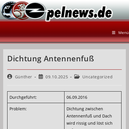
Zum
Inhalt
springen
Menü
Dichtung Antennenfuß
Beitrags-
Beitrag
Beitrags-
Günther
09.10.2025
Uncategorized
Autor:
veröffentlicht:
Kategorie:
Durchgeführt:
06.09.2016
Problem:
Dichtung zwischen
Antennenfuß und Dach
wird rissig und löst sich