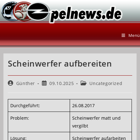
Zum
Inhalt
springen
Menü
Scheinwerfer aufbereiten
Beitrags-
Beitrag
Beitrags-
Günther
09.10.2025
Uncategorized
Autor:
veröffentlicht:
Kategorie:
Durchgeführt:
26.08.2017
Problem:
Scheinwerfer matt und
vergilbt
Lösung:
Scheinwerfer aufarbeiten